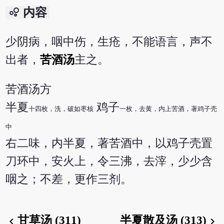
bubble_chart
内容
少阴病，咽中伤，生疮，不能语言，声不
出者，
苦酒汤
主之。
苦酒汤方
半夏
鸡子
十四枚，洗，破如枣核
一枚，去黄，内上苦酒，著鸡子壳
中
右二味，内半夏，著苦酒中，以鸡子壳置
刀环中，安火上，令三沸，去滓，少少含
咽之；不差，更作三剂。
甘草汤 (311)
半夏散及汤 (313)
chevron_left
chevron_right