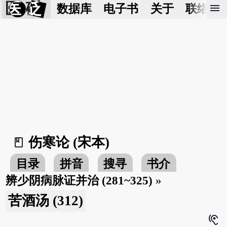
医 砭
menu
数据库
电子书
关于
联络我
伤寒论 (宋本)
book_2
目录
拼音
搜寻
书介
辨少阴病脉证并治 (281~325)
»
苦酒汤 (312)
hearing