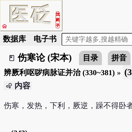
医
砭
沈
药
home
子
数据库
电子书
伤寒论 (宋本)
目录
拼音
book_2
(
辨厥利呕哕病脉证并治 (330~381)
»
内容
bubble_chart
伤寒，发热，下利，厥逆，躁不得卧