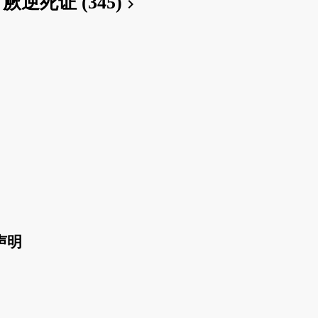
厥逆死证 (345)
chevron_right
声明