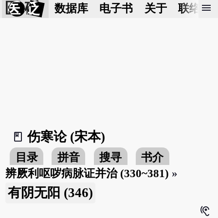
医 砭
menu
数据库
电子书
关于
联络我
伤寒论 (宋本)
book_2
目录
拼音
搜寻
书介
辨厥利呕哕病脉证并治 (330~381)
»
有阴无阳 (346)
hearing