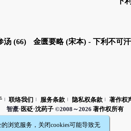
下利
 (66)
金匮要略 (宋本) - 下利不可
于
联络我们
服务条款
隐私权条款
著作权
|
|
|
|
智橐·
医砭
·
沈药子
©2008～2026
著作权所有
全的浏览服务，关闭cookies可能导致无