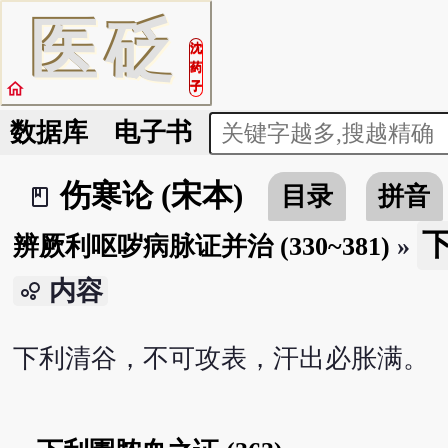
医
砭
沈
药
home
子
数据库
电子书
伤寒论 (宋本)
目录
拼音
book_2
下
辨厥利呕哕病脉证并治 (330~381)
»
内容
bubble_chart
下利清谷，不可攻表，汗出必胀满。