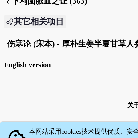
下利圊脓血之证 (363)
chevron_left
其它相关项目
伤寒论 (宋本) - 厚朴生姜半夏甘草人参汤
English version
关
本网站采用cookies技术提供优质、安