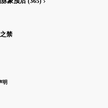
脉象预后 (365)
chevron_right
汗之禁
声明