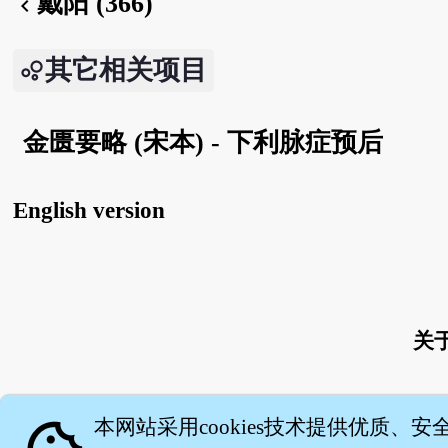
戴阳 (366)
chevron_left
其它相关项目
金匮要略 (宋本) - 下利脉症预后
English version
关
本网站采用cookies技术提供优质、安