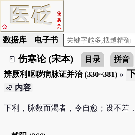
医
砭
沈
药
home
子
数据库
电子书
伤寒论 (宋本)
目录
拼音
book_2
下
辨厥利呕哕病脉证并治 (330~381)
»
内容
bubble_chart
下利，脉数而渴者，令自愈；设不差