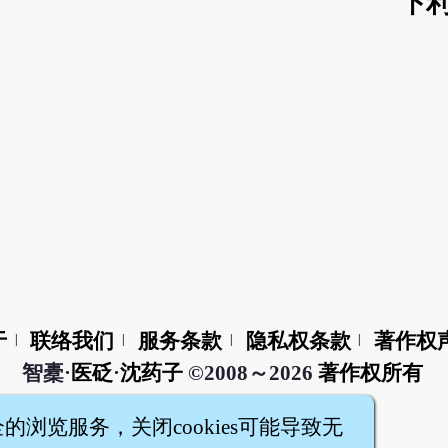
下利
于
联络我们
服务条款
隐私权条款
著作权
|
|
|
|
智橐·
医砭
·
沈药子
©2008～2026
著作权所有
全的浏览服务，关闭cookies可能导致无