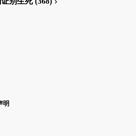
证别生死 (368)
chevron_right
声明