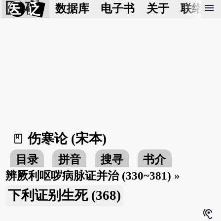
医 砭
menu
数据库
电子书
关于
联络我
伤寒论 (宋本)
book_2
目录
拼音
搜寻
书介
辨厥利呕哕病脉证并治 (330~381)
»
下利证别生死 (368)
hearing