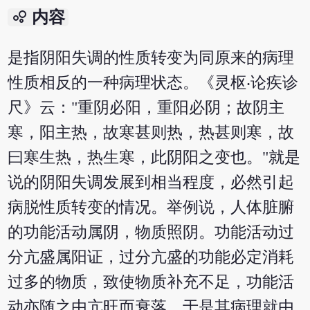
bubble_chart
内容
是指阴阳失调的性质转变为同原来的病理
性质相反的一种病理状态。《灵枢‧论疾诊
尺》云："重阴必阳，重阳必阴；故阴主
寒，阳主热，故寒甚则热，热甚则寒，故
曰寒生热，热生寒，此阴阳之变也。"就是
说的阴阳失调发展到相当程度，必然引起
病脱性质转变的情况。举例说，人体脏腑
的功能活动属阴，物质照阴。功能活动过
分亢盛属阳证，过分亢盛的功能必定消耗
过多的物质，致使物质补充不足，功能活
动亦随之由亢旺而衰落，于是其病理就由