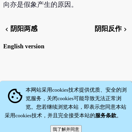
向亦是假象产生的原因。
阴阳两感
阴阳反作
chevron_left
chevron_right
English version
本网站采用cookies技术提供优质、安全的浏
cookie
览服务，关闭cookies可能导致无法正常浏
览。您若继续浏览本站，即表示您同意本站
采用cookies技术，并且完全接受本站的
服务条款
。
智橐·
医砭
·
沈药子
©2008～2026