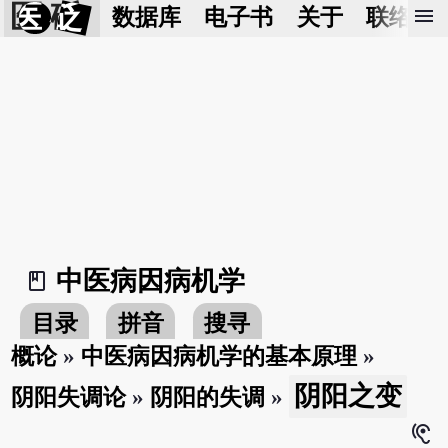
医 砭
menu
数据库
电子书
关于
联络我
中医病因病机学
book_2
目录
拼音
搜寻
概论
»
中医病因病机学的基本原理
»
阴阳之变
阴阳失调论
»
阴阳的失调
»
hearing