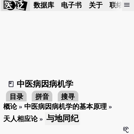
医 砭
menu
数据库
电子书
关于
联络我
中医病因病机学
book_2
目录
拼音
搜寻
概论
»
中医病因病机学的基本原理
»
与地同纪
天人相应论
»
hearing