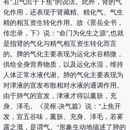
有"卫气出于下焦"的说法。此外，肾的气
化作用，还表现于肾藏精、精化气、气生
精的相互资生转化作用。故《景岳全书，
传忠录，下》说："命门为化生之源",也就
是指肾的气化与精气相互资生转化而言
的。脾的气化主要表现为运化水谷精微，
供给全身营养物质，以及运化水湿，维持
人体正常水液代谢。肺的气化主要表现为
对津液的宣发布散相对水液的通调作用。
由于肺气的宣发，津液才得以薰肤，充
身、泽毛。《灵枢‧决气篇》说："上焦开
发，宣五谷味，薰肤、充身、泽毛，若雾
露之溉，是谓气。"形象生动地描述了肺的