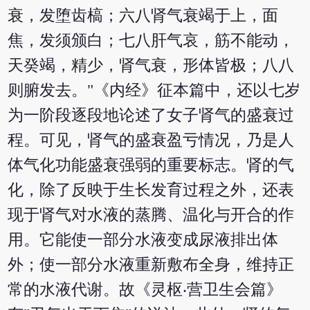
衰，发堕齿槁；六八肾气衰竭于上，面
焦，发须颁白；七八肝气哀，筋不能动，
天癸竭，精少，肾气衰，形体皆极；八八
则腑发去。"《内经》征本篇中，还以七岁
为一阶段逐段地论述了女子肾气的盛衰过
程。可见，肾气的盛衰盈亏情况，乃是人
体气化功能盛衰强弱的重要标志。肾的气
化，除了反映于生长发育过程之外，还表
现于肾气对水液的蒸腾、温化与开合的作
用。它能使一部分水液变成尿液排出体
外；使一部分水液重新敷布全身，维持正
常的水液代谢。故《灵枢‧营卫生会篇》