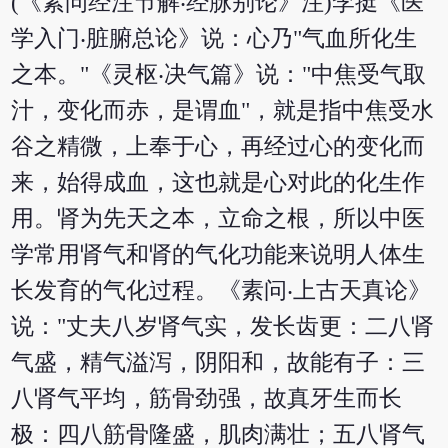
(《素问经注节解‧经脉别论》注)李挺《医
学入门‧脏腑总论》说：心乃"气血所化生
之本。"《灵枢‧决气篇》说："中焦受气取
汁，变化而赤，是谓血"，就是指中焦受水
谷之精微，上奉于心，再经过心的变化而
来，始得成血，这也就是心对此的化生作
用。肾为先天之本，立命之根，所以中医
学常用肾气和肾的气化功能来说明人体生
长发育的气化过程。《素问‧上古天真论》
说："丈夫八岁肾气实，发长齿更：二八肾
气盛，精气溢泻，阴阳和，故能有子：三
八肾气平均，筋骨劲强，故真牙生而长
极：四八筋骨隆盛，肌肉满壮；五八肾气