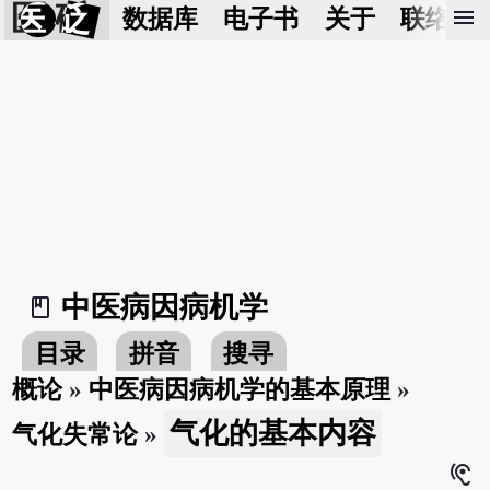
医 砭
menu
数据库
电子书
关于
联络我
中医病因病机学
book_2
目录
拼音
搜寻
概论
»
中医病因病机学的基本原理
»
气化的基本内容
气化失常论
»
hearing