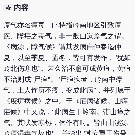
bubble_chart
内容
瘴气亦名瘴毒。此特指岭南地区引致瘴
疾、障疟之毒气，非一般山岚瘴气之谓。
《病源，障气候》谓其发病自仲春迄仲
夏，以至季夏、孟冬，皆可有发作，"犹如
岭北伤寒也"。若久治不愈可成黄疸，黄疸
不治则成"尸疸"。"尸疸疾者，岭南中瘴
气，土人连历不痿，变成此病"，并列属于
《疫疠病候》之中。于《疟病诸候。山瘴
疟候》中又说："此病生于岭南。带山瘴之
气。其状发寒热，休作有时。皆由山溪源
岭瘴湿毒气故也"。并指出"其病重于伤暑