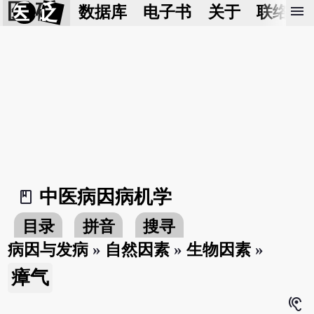
医 砭
menu
数据库
电子书
关于
联络我
中医病因病机学
book_2
目录
拼音
搜寻
病因与发病
»
自然因素
»
生物因素
»
瘴气
hearing