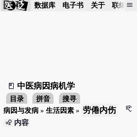
医 砭
menu
数据库
电子书
关于
联络我
中医病因病机学
book_2
目录
拼音
搜寻
hearing
劳倦内伤
病因与发病
»
生活因素
»
bubble_chart
内容