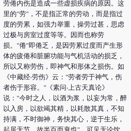
劳倦内伤是造成一些虚损疾病的原因。这
里的"劳"，不是指正常的劳动，而是指过
度的劳累，如强力举重，操劳过甚，思虑
过极与房室过度等等。因而也称劳
损。"倦"即倦乏，是因劳累过度而产生形
体的疲倦和脏腑功能与气机活动的损乏，
所以又称劳伤，即神气和形体之损伤。如
《中藏经‧劳伤》云："劳者劳于神气，伤
者伤于形容。"《素问‧上古天真论》
说："今时之人，以酒为浆，以妄为常，醉
以入房，以欲竭其精，以耗散其真，不知
持满，不时御神，务快其心，逆于生乐，
起居无节，故半百而衰也"。可见无论饮