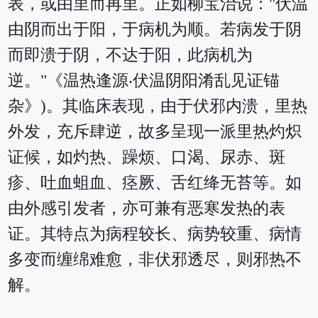
表，或由里而再里。正如柳宝治说："伏温
由阴而出于阳，于病机为顺。若病发于阴
而即溃于阴，不达于阳，此病机为
逆。"《温热逢源‧伏温阴阳淆乱见证锚
杂》)。其临床表现，由于伏邪内溃，里热
外发，充斥肆逆，故多呈现一派里热灼炽
证候，如灼热、躁烦、口渴、尿赤、斑
疹、吐血蛆血、痉厥、舌红绛无苔等。如
由外感引发者，亦可兼有恶寒发热的表
证。其特点为病程较长、病势较重、病情
多变而缠绵难愈，非伏邪透尽，则邪热不
解。