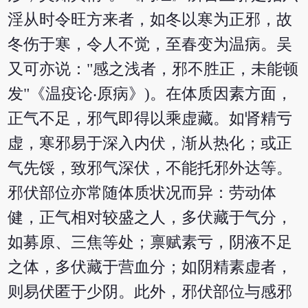
淫从时令旺方来者，如冬以寒为正邪，故
冬伤于寒，令人不觉，至春变为温病。吴
又可亦说："感之浅者，邪不胜正，未能顿
发"《温疫论‧原病》)。在体质因素方面，
正气不足，邪气即得以乘虚藏。如肾精亏
虚，寒邪易于深入内伏，渐从热化；或正
气先馁，致邪气深伏，不能托邪外达等。
邪伏部位亦常随体质状况而异：劳动体
健，正气相对较盛之人，多伏藏于气分，
如募原、三焦等处；禀赋素亏，阴液不足
之体，多伏藏于营血分；如阴精素虚者，
则易伏匿于少阴。此外，邪伏部位与感邪