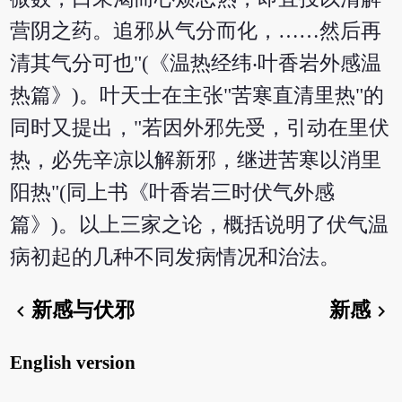
营阴之药。追邪从气分而化，……然后再
清其气分可也"(《温热经纬‧叶香岩外感温
热篇》)。叶天士在主张"苦寒直清里热"的
同时又提出，"若因外邪先受，引动在里伏
热，必先辛凉以解新邪，继进苦寒以消里
阳热"(同上书《叶香岩三时伏气外感
篇》)。以上三家之论，概括说明了伏气温
病初起的几种不同发病情况和治法。
新感与伏邪
新感
chevron_left
chevron_right
English version