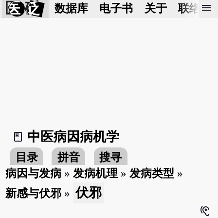
医 砭
menu
数据库
电子书
关于
联络我
中医病因病机学
book_2
目录
拼音
搜寻
病因与发病
»
发病机理
»
发病类型
»
伏邪
新感与伏邪
»
hearing