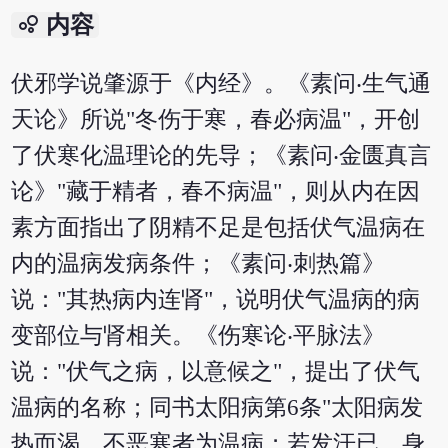
bubble_chart
内容
伏邪学说肇源于《内经》。《素问‧生气通
天论》所说"冬伤于寒，春必病温"，开创
了伏寒化温理论的先导；《素问‧金匮真言
论》"藏于精者，春不病温"，则从内在因
素方面指出了阴精不足是包括伏气温病在
内的温病发病条件；《素问‧刺热篇》
说："其热病内连肾"，说明伏气温病的病
变部位与肾相关。《伤寒论‧平脉法》
说："伏气之病，以意候之"，提出了伏气
温病的名称；同书太阳病第6条"太阳病发
热而渴，不恶寒者为温病；若发汗已，身