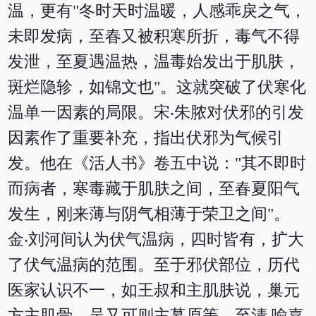
温，更有"冬时天时温暖，人感乖戾之气，
未即发病，至春又被积寒所折，毒气不得
发泄，至夏遇温热，温毒始发出于肌肤，
斑烂隐轸，如锦文也"。这就突破了伏寒化
温单一因素的局限。宋‧朱脓对伏邪的引发
因素作了重要补充，指出伏邪为气候引
发。他在《活人书》卷五中说："其不即时
而病者，寒毒藏于肌肤之间，至春夏阳气
发生，刚来薄与阴气相薄于荣卫之间"。
金‧刘河间认为伏气温病，四时皆有，扩大
了伏气温病的范围。至于邪伏部位，历代
医家认识不一，如王叔和主肌肤说，巢元
方主肌骨，吴又可则主募原等。至清‧喻嘉