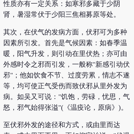
性质亦有一定关系：如寒邪多藏于少阴
肾，暑湿常伏于少阳三焦相募原等处。
其次，在伏气的发病方面，伏邪可为多种
因素所引发。首先是气候因素：如春季温
暖，阳气升发，则引动在里伏热；亦可由
外感时令之邪而引发，一般称"新感引动伏
邪"；他如饮食不节、过度劳累，情志不遂
等，均可使正气受伤而致伏邪从里外发为
病。如吴又可说："饥饱，劳碌，忧思，气
怒，邪气始得张溢"(《温疫论，原病》)。
至伏邪外发的途径和方式，或由里而达