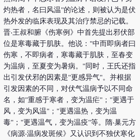
灼热者，名曰风温"的论述，则被认为是伏
热外发的临床表现及其治疗禁忌的记载。
晋‧王叔和腑《伤寒例》中首先提出邪伏部
位是寒毒藏于肌肤。他说："中而即病者曰
伤寒，不即病者，寒毒藏于肌肤，至春变
为温病，至夏变为暑病。"同时，王氏还指
出引发伏邪的因素是"更感异气"。并根据
引发因素的不同，对伏气温病予以不同命
名，如"重感于寒者，变为温疟"；"更遇于
风，变为风温"；"更遇温热，变为温
毒"；"更遇温气，变为温疫"等。隋‧巢元方
《病源‧温病发斑候》又认识到不独伏寒化