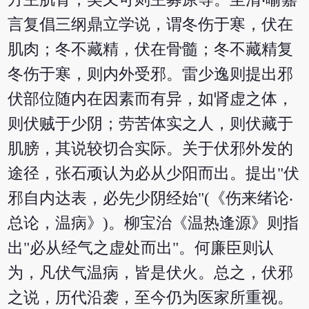
言复倡三纲鼎立学说，谓冬伤于寒，伏在
肌肉；冬不藏精，伏在骨髓；冬不藏精复
冬伤于寒，则内外受邪。雷少逸则提出邪
伏部位随内在因素而有异，如肾虚之体，
则伏贼于少阴；劳苦体实之人，则伏藏于
肌膀，其说较切合实际。关于伏邪外发的
途径，张石顽认为必从少阳而出。提出"伏
邪自内达表，必先少阴经始"(《伤来绪论‧
总论，温病》)。柳宝治《温热逢源》则指
出"必从经气之虚处而出"。何廉臣则认
为，凡伏气温病，皆是伏火。总之，伏邪
之说，历代沿袭，至今仍为医家所重视。