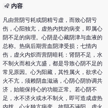
bubble_chart
内容
凡由营阴亏耗或阴精亏虚，而致心阴亏
伤，心阳独亢，虚热内扰的病变，即属心
阴不足的病理。心阴是心藏阴津与血液的
总称。热病后期营血阴津受损；七情内
伤，虚火内炽而营阴暗耗：肾阴不足，水
不制火而相火亢盛，都是导致心阴不足的
常见原因。心为阳藏，其性属火，欲求心
火不亢，须赖阴血滋涵，心阴心阴协调共
济，始能保持心的功能正常。若心阴不
足，水不济火或水不制火，即可造成虚热
内扰，心火独亢病变。故阴不涵阳，虚火