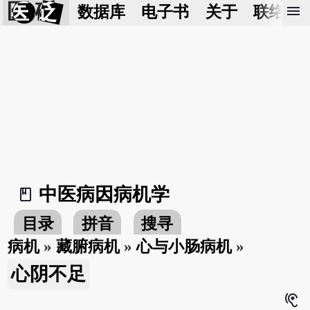
医 砭
menu
数据库
电子书
关于
联络我
中医病因病机学
book_2
目录
拼音
搜寻
病机
»
藏腑病机
»
心与小肠病机
»
心阴不足
hearing