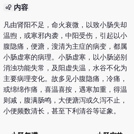
bubble_chart
内容
凡由肾阳不足，命火衰微，以致小肠失却
温煦，或寒邪内袭，中阳受伤，引起以小
腹隐痛，便溏，溲清为主症的病变，都属
小肠虚寒的病理。小肠虚寒，以小肠泌别
消浊功能失常，及阳虚失温，水谷不化为
主要病理变化。故多见小腹隐痛，冷痛，
或绵绵作痛，喜温喜按，遇寒加重，得温
则减，腹满肠鸣，大便溏泻或久泻不止，
小便频数清长，甚至下利清谷等证象。