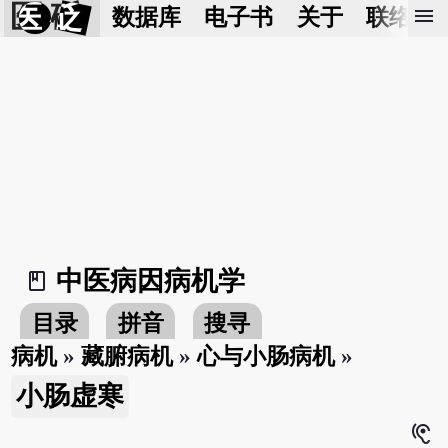
医 砭
menu
数据库
电子书
关于
联络我
中医病因病机学
book_2
目录
拼音
搜寻
病机
»
藏腑病机
»
心与小肠病机
»
小肠虚寒
hearing