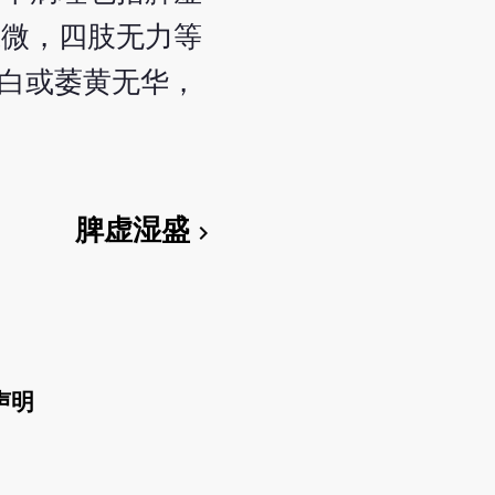
低微，四肢无力等
淡白或萎黄无华，
脾虚湿盛
chevron_right
声明