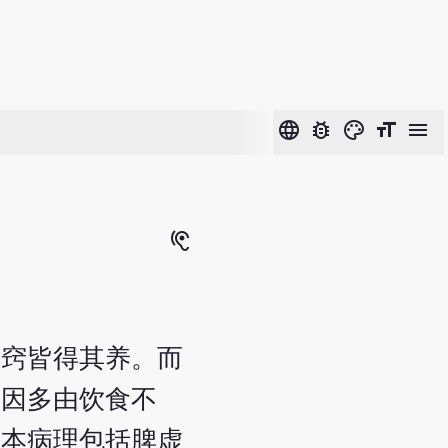
language
bug_report
color_lens
format_size
menu
hearing
苗窍皆得其养。而
成因多由饮食不
基本病理包括脾虚