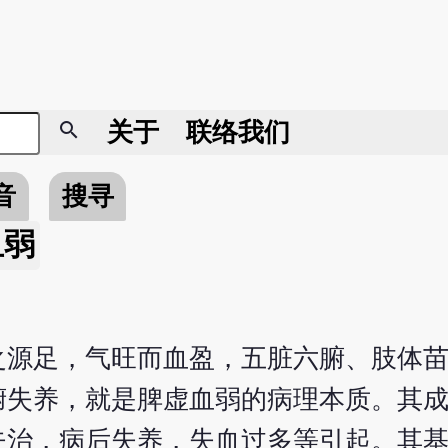
search
关于
联络我们
音
搜寻
血弱
之源足，气旺而血盈，五脏六腑、肢体
腑失养，就是脾虚血弱的病理本质。其
失治，病后失养，失血过多等引起。其