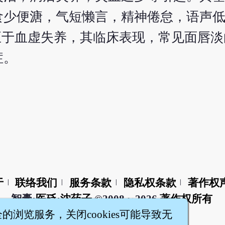
食少便溏，气短懒言，精神倦怠，语声
至于血虚失养，其临床表现，常见面唇
症。
于
联络我们
服务条款
隐私权条款
著作权
|
|
|
|
智橐·
医砭
·
沈药子
©2008～2026
著作权所有
全的浏览服务，关闭cookies可能导致无