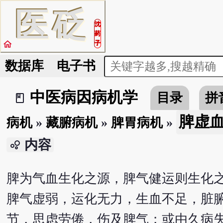
医
砭
沈
药
home
子
数据库
电子书
中医病因病机学
目录
拼
book_2
脾虚
病机
»
藏腑病机
»
脾胃病机
»
内容
bubble_chart
脾为气血生化之源，脾气健运则生化
脾气虚弱，运化无力，生血不足，脏
节，思虑劳倦，伤及脾气；或由久病