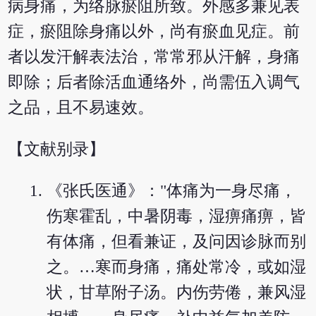
病身痛，为络脉瘀阻所致。外感多兼见表
症，瘀阻除身痛以外，尚有瘀血见症。前
者以发汗解表法治，常常邪从汗解，身痛
即除；后者除活血通络外，尚需伍入调气
之品，且不易速效。
【文献别录】
《张氏医通》："体痛为一身尽痛，
伤寒霍乱，中暑阴毒，湿痹痛痹，皆
有体痛，但看兼证，及问因诊脉而别
之。…寒而身痛，痛处常冷，或如湿
状，甘草附子汤。内伤劳倦，兼风湿