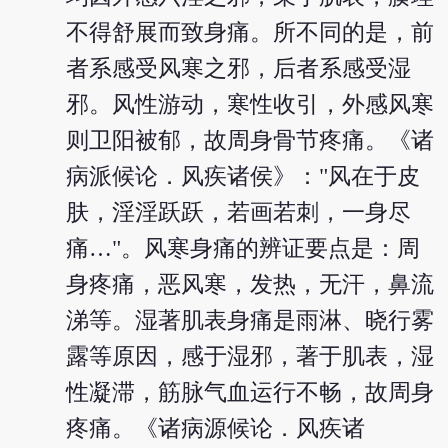
不得舒展而致身痛。所不同的是，前
者系感受风寒之邪，后者系感受湿
邪。风性游动，寒性收引，外感风寒
则卫阳被郁，故周身骨节疼痛。《诸
病派候论．风疾诸侯》："风在于皮
肤，淫淫跃跃，若画若刺，一身尽
痛…"。风寒身痛的辨证要点是：周
身疼痛，恶风寒，发热，无汗，鼻流
涕等。湿著肌表身痛是雨淋、晓行雾
露等原因，感于湿邪，著于肌表，湿
性凝滞，筋脉气血运行不畅，故周身
疼痛。《诸病源候论．风疾诸