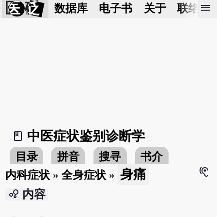
医 砭
menu
数据库
电子书
关于
联络我
中医症状鉴别诊断学
book_2
目录
拼音
搜寻
书介
hearing
身痛
内科症状
»
全身症状
»
bubble_chart
内容