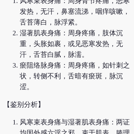
风寒束表身痛：周身骨节疼痛，恶寒
发热，无汗，鼻塞流涕，咽痒咳嗽，
舌苔薄白，脉浮紧。
湿著肌表身痛：周身疼痛，肢体沉
重，头胀如裹，或见恶寒发热，无
汗，舌苔白腻，脉濡。
瘀阻络脉身痛：周身疼痛，如针刺之
状，转侧不利，舌暗有瘀斑，脉沉
涩。
【鉴别分析】
风寒束表身痛与湿著肌表身痛：两证
均因外感六淫之邪，束于肌表，腠理