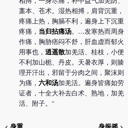
相搏，一身尽痛，补中益气加羌防、
藁本、苍术。湿热相搏，肩背沉重，
疼痛上热，胸膈不利，遍身上下沉重
疼痛，
当归拈痛汤
。…发寒热而周身
作痛，胸胁痞闷不舒，肝血虚而郁火
用事也，
逍遥散
加羌活、桂枝，小便
不利加山栀、丹皮。天暑衣厚，则腠
理开汗出，邪留于分肉之间，聚沫则
为痛，
六和汤
加羌活。遍身皆痛如劳
证者，十全大补去白术、熟地，加羌
活、附子。"
身重
身振摇
chevron_left
chevron_right