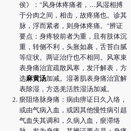
侯》："风身体疼痛者，…风湿相搏
于分肉之间，相击，故疼痛也。诊其
脉，浮而紧者，则身体疼痛。"辨证
要点：身疼较前者为重，且有肢体沉
重，转侧不利，头胀如裹，舌苔白腻
等症状。两证治疗也不相同。风寒束
表身痛治宜疏散风寒，发汗解表，方
选
麻黄汤
加减。湿著肌表身痛治宜解
表除湿，方选羌活胜湿汤加减。
瘀阻络脉身痛：病由痹证日久入络，
或由气病入血，或因其他慢性病引趄
气血失其调和，久病入血，瘀滞络