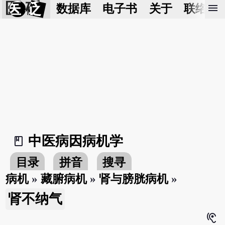
医 砭
menu
数据库
电子书
关于
联络我
中医病因病机学
book_2
目录
拼音
搜寻
病机
»
藏腑病机
»
肾与膀胱病机
»
肾不纳气
hearing