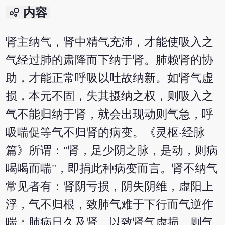
bubble_chart
内容
肾主纳气，肾中精气充沛，才能使吸入之
气经过肺的肃降而下纳于肾。肺赖肾的协
助，才能正常呼吸以吐故纳新。如肾气虚
损，本元不固，失其摄纳之权，则吸入之
气不能归纳于肾，就会出现动则气急，呼
吸喘促等气不归肾的病变。《灵枢‧经脉
篇》所谓："肾，足少阴之脉，是动，则病
喝喝而喘"，即捐此种病变而言。肾不纳气
常见者有：肾阴亏损，阴失阴维，虚阳上
浮，气不归根，致肺气难于下行而气逆作
喘；肺病日久及肾，以致肾气虚损，则气