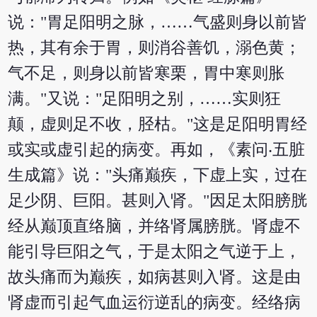
说："胃足阳明之脉，……气盛则身以前皆
热，其有余于胃，则消谷善饥，溺色黄；
气不足，则身以前皆寒栗，胃中寒则胀
满。"又说："足阳明之别，……实则狂
颠，虚则足不收，胫枯。"这是足阳明胃经
或实或虚引起的病变。再如，《素问‧五脏
生成篇》说："头痛巅疾，下虚上实，过在
足少阴、巨阳。甚则入肾。"因足太阳膀胱
经从巅顶直络脑，并络肾属膀胱。肾虚不
能引导巨阳之气，于是太阳之气逆于上，
故头痛而为巅疾，如病甚则入肾。这是由
肾虚而引起气血运衍逆乱的病变。经络病