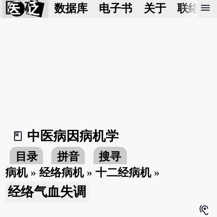
医 砭
menu
数据库
电子书
关于
联络我
中医病因病机学
book_2
目录
拼音
搜寻
病机
»
经络病机
»
十二经病机
»
经络气血失调
hearing