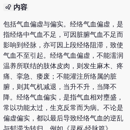
bubble_chart
内容
包括气血偏虚与偏实。经络气血偏虚，是
指经络中气血不足，可因脏腑气血不足而
影响到经脉，亦可因上段经络阻滞，致使
气血不至引起。经络气血偏虚，不能濡润
温养所联结的肢体皮肉，则发生麻木、疼
痛、挛急、痿废；不能灌注所络属的脏
腑，则其气机减退，当升不升，当降不
降。经络气血偏实，是指气血相对壅盛，
常以功能太过，生克反常而为病。不论是
偏虚偏实，都以最后导致经络气血的逆乱
与郁滞为转归。例如《灵枢‧经脉篇》