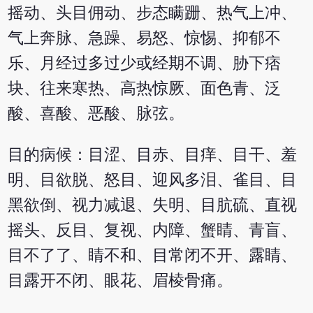
摇动、头目佣动、步态瞒跚、热气上冲、
气上奔脉、急躁、易怒、惊惕、抑郁不
乐、月经过多过少或经期不调、胁下痞
块、往来寒热、高热惊厥、面色青、泛
酸、喜酸、恶酸、脉弦。
目的病候：目涩、目赤、目痒、目干、羞
明、目欲脱、怒目、迎风多泪、雀目、目
黑欲倒、视力减退、失明、目肮硫、直视
摇头、反目、复视、内障、蟹睛、青盲、
目不了了、睛不和、目常闭不开、露睛、
目露开不闭、眼花、眉棱骨痛。