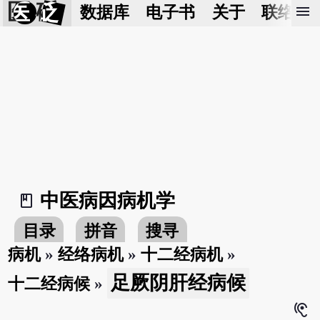
医 砭
menu
数据库
电子书
关于
联络我
中医病因病机学
book_2
目录
拼音
搜寻
病机
»
经络病机
»
十二经病机
»
足厥阴肝经病候
十二经病候
»
hearing