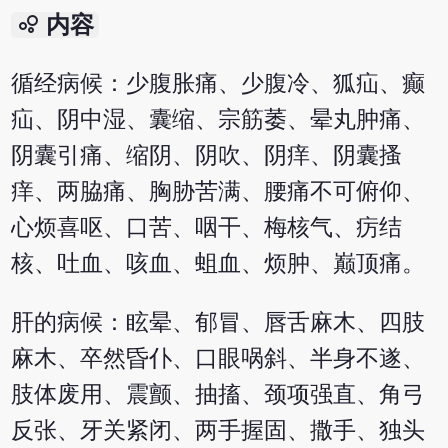
bubble_chart
内容
循经病候：少腹胀痛、少腹冷、狐疝、癫
疝、阴中湿、囊缩、宗筋萎、晕丸肿痛、
阴囊引痛、缩阴、阴吹、阴痒、阴囊搔
痒、两脇痛、胸胁苦满、腰痛不可俯仰、
心烦喜呕、口苦、咽干、梅核气、疠结
核、吐血、咳血、蛆血、烦肿、巅顶痛。
肝的病候：眩晕、郁冒、唇舌麻木、四肢
麻木、卒然昏仆、口眼㖞斜、半身不遂、
肢体废用、震颤、抽搐、颈项强直、角弓
反张、牙关紧闭、两手握固、撒手、独头