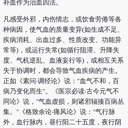
补血作为治血四法。
凡感受外邪，内伤情志，或饮食劳倦等各
种病因，使气血的质量变异(如生成不足、
疾病消耗、出血过多、性质改变、功能异
常等)，或运行失常(如循行阻滞、升降失
度、气机逆乱、血液妄行等)，或相互关系
失于协调时，都会导致气血疾病的产生。
正如《素问‧调经论》说："血气不和，百
病乃变化而生"。《医宗必读‧古今元气不
同论》说，"气血虚损，则诸邪辐揍百病丛
集。"《格致余论‧痛风论》说："气行脉
外，血行脉内，昼行阳二十五度，夜行阴