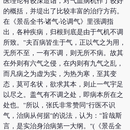
医理论有较深造诣，对气血病机作了较好
的概括，并堤出了比较丰富的治疗方药。
在《景岳全书‧诸气‧论调气》里强调指
出，各种疾病，归根到底是由于气机不调
所致。"夫百病皆生于气，正以气之为用，
无所不至，一有不调，则无所不病。故其
在外则有六气之侵，在内则有九气之乱，
而凡病之为虚为实，为热为寒，至其变
态，莫可名状，欲求其本，则止一气宇足
以尽之。盖气有不调之处，即病本所在之
处也。"所以，张氏非常赞同"行医不识
气，治病从何据"的说法，认为："旨哉斯
言，是实治身治病第一大纲。"(《景岳全