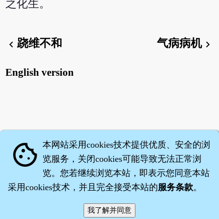
之化生。
跷维不和
气病病机
chevron_left
chevron_right
English version
本网站采用cookies技术提供优质、安全的浏
cookie
览服务，关闭cookies可能导致无法正常浏
览。您若继续浏览本站，即表示您同意本站
采用cookies技术，并且完全接受本站的
服务条款
。
智橐·
医砭
·
沈药子
©2008～2026