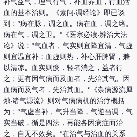
补气益气，理气行气，补血养血，行血活
血的基本治则。《素问‧调经论》即已谈
到："病在脉，调之血。病在血，调之络。
病在气，调之卫。"《医宗必读‧辨治大法
论》说："气血者，气实则宜降宜清，气虚
则宜温宜补；血虚则热，补心肝脾肾，兼
以清凉。血实则瘀，轻者消之，益者行
之；更有因气病而及血者，先治其气。因
血病而及气者，先治其血。"《杂病源流犀
烛‧诸气源流》则对气病病机的治疗概括
为："气虚当补，气升当降，气逆当调，气
实当破，循是四法，再能各因病症而治
之，自无不效矣。"在治气与治血的关系