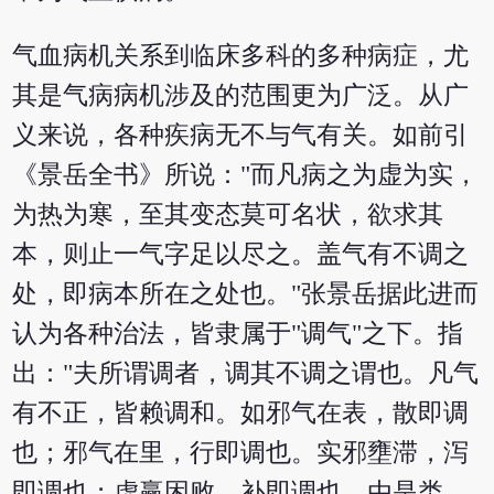
气血病机关系到临床多科的多种病症，尤
其是气病病机涉及的范围更为广泛。从广
义来说，各种疾病无不与气有关。如前引
《景岳全书》所说："而凡病之为虚为实，
为热为寒，至其变态莫可名状，欲求其
本，则止一气字足以尽之。盖气有不调之
处，即病本所在之处也。"张景岳据此进而
认为各种治法，皆隶属于"调气"之下。指
出："夫所谓调者，调其不调之谓也。凡气
有不正，皆赖调和。如邪气在表，散即调
也；邪气在里，行即调也。实邪壅滞，泻
即调也；虚赢困败，补即调也。由是类