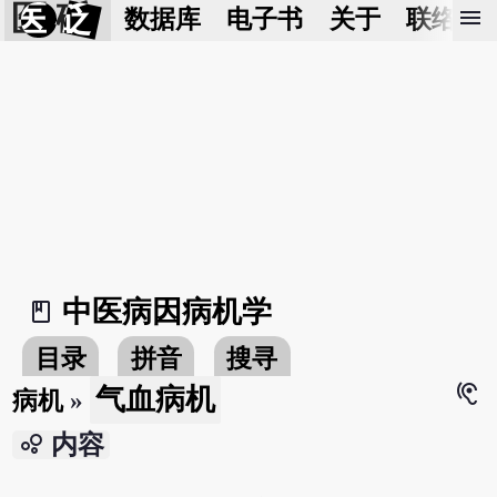
医 砭
menu
数据库
电子书
关于
联络我
中医病因病机学
book_2
目录
拼音
搜寻
hearing
气血病机
病机
»
bubble_chart
内容