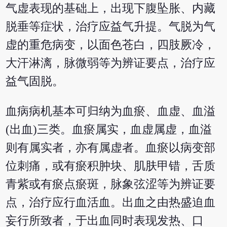
气虚表现的基础上，出现下腹坠胀、内藏
脱垂等症状，治疗应益气升提。气脱为气
虚的重危病变，以面色苍白，四肢厥冷，
大汗淋漓，脉微弱等为辨证要点，治疗应
益气固脱。
血病病机基本可归纳为血瘀、血虚、血溢
(出血)三类。血瘀属实，血虚属虚，血溢
则有属实者，亦有属虚者。血瘀以病变部
位刺痛，或有瘀积肿块、肌肤甲错，舌质
青紫或有瘀点瘀斑，脉象弦涩等为辨证要
点，治疗应行血活血。出血之由热盛迫血
妄行所致者，于出血同时表现发热、口