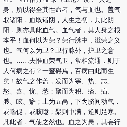
身，所以得全其性命者，气与血也。盖气
取诸阳，血取诸阴，人生之初，具此阴
阳，则亦具此血气。血气者，其人身之根
本乎！血何以为荣？荣行脉中，滋荣之义
也。气何以为卫？卫行脉外，护卫之意
也。……夫惟血荣气卫，常相流通，则于
人何病之有？一窒碍焉，百病由此而生
矣！故气之作盖，发而为寒、热、志、
怒、喜、忧、愁；聚而为积、痞、疝、
艘、眩、癖；上为五鬲，下为脐间动气，
或喘促，或咳噫；聚则中满，逆则足寒。
凡此者，气使之然也。血之为患，其妄行