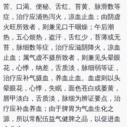
苦、口渴、便秘、舌红、苔黄、脉滑数等
症，治疗应浦热泻火，凉血止血；由阴虚
火旺所致者，则兼见口干咽燥；午后潮
热，五心烦热，盗汗，舌红少，苔薄或无
苔，脉细数等症，治疗应滋阴降火，凉血
止血；属气虚不摄所致者，则兼见头晕眼
花，心悸，纳差，舌质淡，脉细弱等证，
治疗应补气摄血，养血止血。血虚则以头
晕眼花，心悸，失眠，面色苍白或萎黄，
唇甲淡白，舌质淡，脉细为辨证要点，治
疗应补血养血；由于脾胃为气血生化之
源，所以常配伍益气健脾之品，以促进血