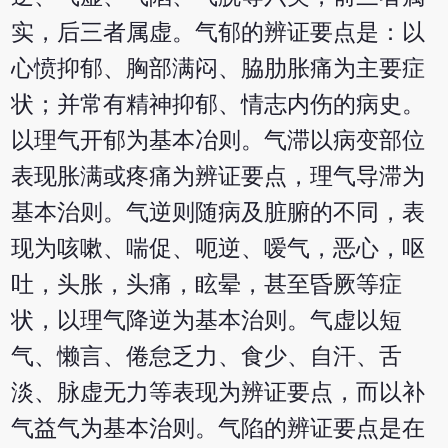
实，后三者属虚。气郁的辨证要点是：以
心愤抑郁、胸部满闷、脇肋胀痛为主要症
状；并常有精神抑郁、情志内伤的病史。
以理气开郁为基本冶则。气滞以病变部位
表现胀满或疼痛为辨证要点，理气导滞为
基本治则。气逆则随病及脏腑的不同，表
现为咳嗽、喘促、呃逆、嗳气，恶心，呕
吐，头胀，头痛，眩晕，甚至昏厥等症
状，以理气降逆为基本治则。气虚以短
气、懒言、倦怠乏力、食少、自汗、舌
淡、脉虚无力等表现为辨证要点，而以补
气益气为基本治则。气陷的辨证要点是在