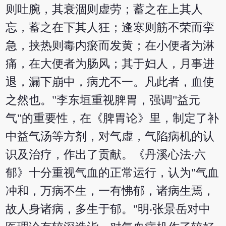
则吐腕，其衰涸则虚劳；蓄之在上其人
忘，蓄之在下其人狂；逢寒则筋不荣而挛
急，挟热则毒内瘀而发黄；在小便者为淋
痛，在大便者为肠风；其于妇人，月事进
退，漏下崩中，病尤不一。凡此者，血使
之然也。"李东垣重视脾胃，强调"益元
气"的重要性，在《脾胃论》里，制定了补
中益气汤等方剂，对气虚，气陷病机的认
识及治疗，作出了贡献。《丹溪心法‧六
郁》十分重视气血的正常运行，认为"气血
冲和，万病不生，一有怫郁，诸病生焉，
故人身诸病，多生于郁。"明‧张景岳对中