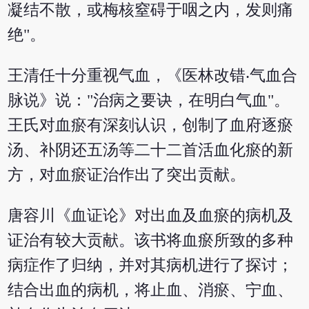
凝结不散，或梅核窒碍于咽之内，发则痛
绝"。
王清任十分重视气血，《医林改错‧气血合
脉说》说："治病之要诀，在明白气血"。
王氏对血瘀有深刻认识，创制了血府逐瘀
汤、补阴还五汤等二十二首活血化瘀的新
方，对血瘀证治作出了突出贡献。
唐容川《血证论》对出血及血瘀的病机及
证治有较大贡献。该书将血瘀所致的多种
病症作了归纳，并对其病机进行了探讨；
结合出血的病机，将止血、消瘀、宁血、