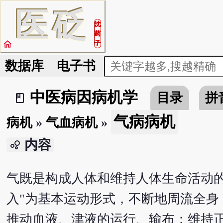
医
砭
沈
药
home
子
数据库
电子书
中医病因病机学
目录
拼
book_2
气病病机
病机
»
气血病机
»
内容
bubble_chart
气既是构成人体和维持人体生命活动
入"为基本运动形式，不断地周流全
推动血液、津液的运行、输布；维持