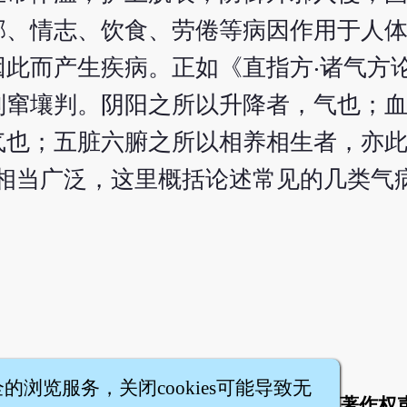
邪、情志、饮食、劳倦等病因作用于人
此而产生疾病。正如《直指方‧诸气方论
则窜壤判。阴阳之所以升降者，气也；
气也；五脏六腑之所以相养相生者，亦
症相当广泛，这里概括论述常见的几类气
全的浏览服务，关闭cookies可能导致无
于
联络我们
服务条款
隐私权条款
著作权
|
|
|
|