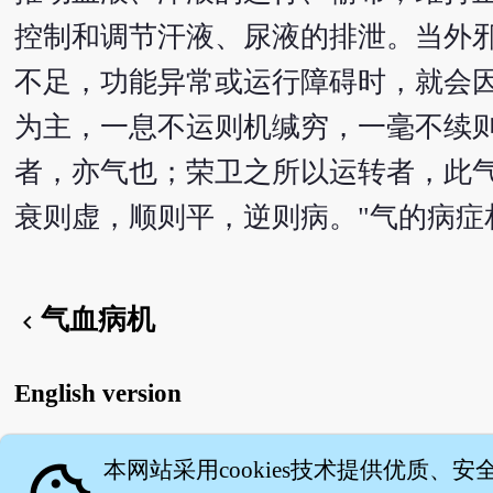
控制和调节汗液、尿液的排泄。当外
不足，功能异常或运行障碍时，就会因
为主，一息不运则机缄穷，一毫不续
者，亦气也；荣卫之所以运转者，此
衰则虚，顺则平，逆则病。"气的病
气血病机
chevron_left
English version
本网站采用cookies技术提供优质、安
关