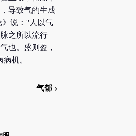
体，导致气的生成
》说："人以气
血脉之所以流行
此气也。盛则盈，
病病机。
气郁
chevron_right
声明