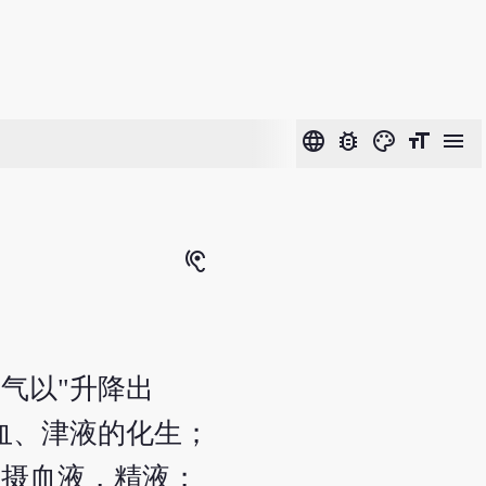
language
bug_report
color_lens
format_size
menu
hearing
气以"升降出
血、津液的化生；
固摄血液，精液；