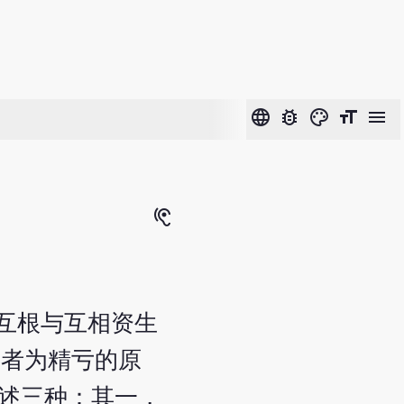
language
bug_report
color_lens
format_size
menu
hearing
种互根与互相资生
前者为精亏的原
下述三种：其一，