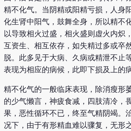
精不化气。当阴精或阳精亏损，人身
化生肾中阳气，鼓舞全身，所以精不
以导致相火过盛，相火盛则虚火内炽
互资生、相互依存，如失精过多或卒
脱。此多见于大病、久病或精泄不止
表现为相应的病候，此即下损及上的
精不化气的一般临床表现，除消瘦形
的少气懒言，神疲食减，四肢清冷，
果，恶性循环不已，终至气精阴竭。
况下，由于有形精血难以骤复，无形