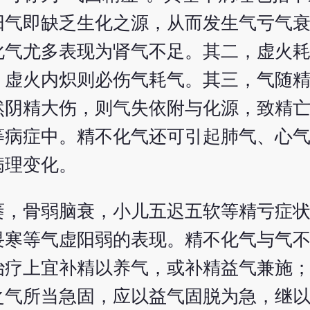
阳气即缺乏生化之源，从而发生气亏气
化气尤多表现为肾气不足。其二，虚火
，虚火内炽则必伤气耗气。其三，气随
然阴精大伤，则气失依附与化源，致精
等病症中。精不化气还可引起肺气、心
病理变化。
萎，骨弱脑衰，小儿五迟五软等精亏症
畏寒等气虚阳弱的表现。精不化气与气
治疗上宜补精以养气，或补精益气兼施
之气所当急固，应以益气固脱为急，继