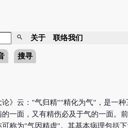
search
关于
联络我们
音
搜寻
论》云："气归精""精化为气"，是一
精的一面，又有精伤必及于气的一面。
可称为"气因精虚"。其基本病理包括