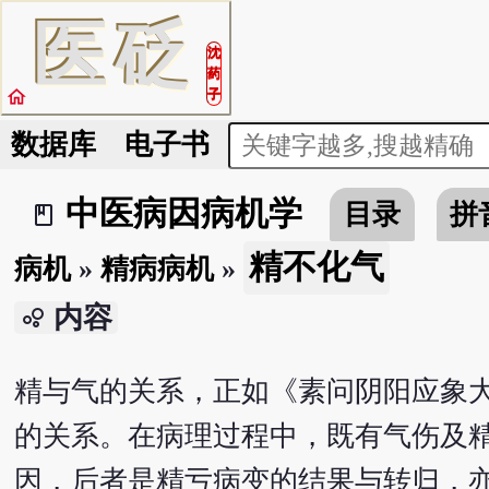
医
砭
沈
药
home
子
数据库
电子书
中医病因病机学
目录
拼
book_2
精不化气
病机
»
精病病机
»
内容
bubble_chart
精与气的关系，正如《素问阴阳应象大
的关系。在病理过程中，既有气伤及
因，后者是精亏病变的结果与转归，亦