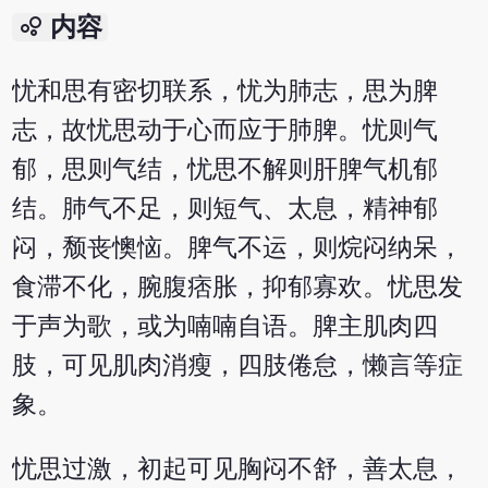
bubble_chart
内容
忧和思有密切联系，忧为肺志，思为脾
志，故忧思动于心而应于肺脾。忧则气
郁，思则气结，忧思不解则肝脾气机郁
结。肺气不足，则短气、太息，精神郁
闷，颓丧懊恼。脾气不运，则烷闷纳呆，
食滞不化，腕腹痞胀，抑郁寡欢。忧思发
于声为歌，或为喃喃自语。脾主肌肉四
肢，可见肌肉消瘦，四肢倦怠，懒言等症
象。
忧思过激，初起可见胸闷不舒，善太息，