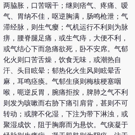
两脇胀，口苦咽干；继则痞气、疼痛、嗳
气、胃纳不佳，呕逆胸满，肠鸣枪泄；气
滞经脉，则生气瘿；气机运行不利则为脉
痹，腰脊腿足痛，或生气痔，大便不利，
或气结心下而急痛欲死，卧不安席。气郁
化火则口苦舌燥，饮食无味，或潮热自
汗、头目眩晕；郁热化火生风则眩晕舌
麻，耳鸣痉痪。气郁生痰则梅核梗塞咽
喉，呃逆反胃，腕痛拒按，脾肺之气不利
则发为咳嗽而右胁下痛引肩背，甚则不可
转动；或脾不化湿，下注为带下淋浊，或
聚湿成饮，阻于胸廓而为悬饮。气痰凝于