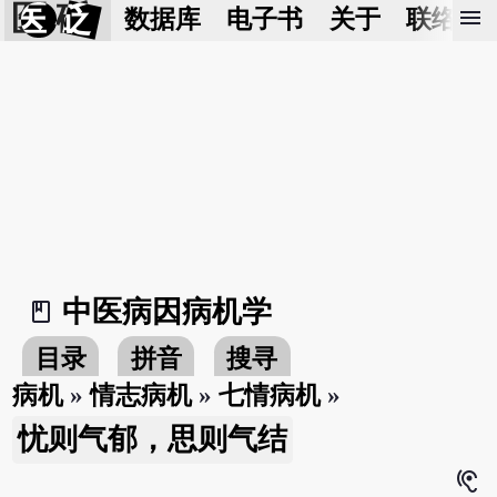
医 砭
menu
数据库
电子书
关于
联络我
中医病因病机学
book_2
目录
拼音
搜寻
病机
»
情志病机
»
七情病机
»
忧则气郁，思则气结
hearing