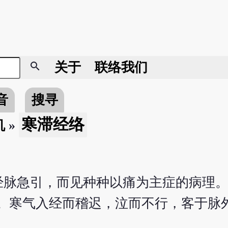
search
关于
联络我们
音
搜寻
寒滞经络
机
»
脉急引，而见种种以痛为主症的病理。
休。寒气入经而稽迟，泣而不行，客于脉