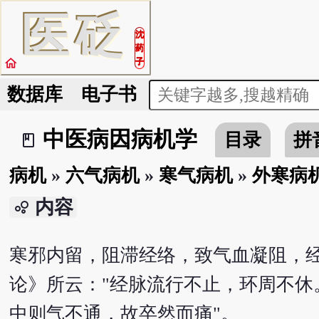
医
砭
沈
药
home
子
数据库
电子书
中医病因病机学
目录
拼
book_2
病机
»
六气病机
»
寒气病机
»
外寒病
内容
bubble_chart
寒邪内留，阻滞经络，致气血凝阻，经
论》所云："经脉流行不止，环周不
中则气不通，故卒然而痛"。