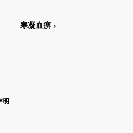
寒凝血痹
chevron_right
声明