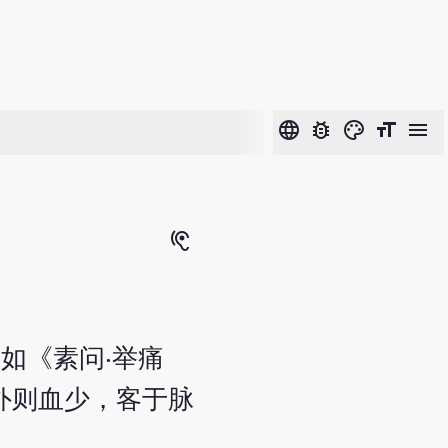
language
bug_report
color_lens
format_size
menu
hearing
如《素问‧举痛
外则血少，客于脉