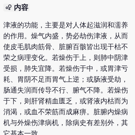
bubble_chart
内容
津液的功能，主要是对人体起滋润和濡养
的作用。燥气内盛，势必劫伤津液，从而
使皮毛肌肉筋骨、脏腑百骸皆出现干枯不
荣之病理变化。若燥伤于上，则肺中阴津
受损，肺失宜降。若燥伤于中，或胃津亏
耗、胃阴不足而胃气上逆；或肠液受劫，
肠通失润而传导不行、腑气不降。若燥伤
于下，则肝肾精血匮乏，或肾液内枯而为
消渴，或血不荣筋而成麻痹。脏腑内燥病
机与外燥伤津病机，除病史有差别外，其
它基本一致。