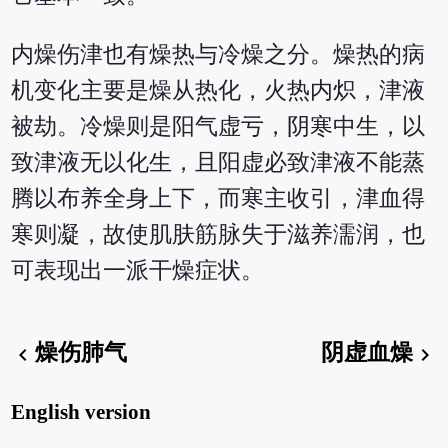
内燥伤津也有燥热与冷燥之分。燥热的病
机变化主要是燥从热化，火热内炽，津液
被劫。冷燥则是阳气虚亏，阴寒中生，以
致津液无以化生，且阳虚必致津液不能蒸
腾以布养全身上下，而寒主收引，津血得
寒则凝，故使肌肤筋脉失于滋养濡润，也
可表现出一派干燥症状。
燥伤肺气
阴虚血燥
chevron_left
chevron_right
English version