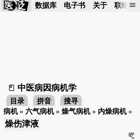
医 砭
menu
数据库
电子书
关于
联络我
中医病因病机学
book_2
目录
拼音
搜寻
病机
»
六气病机
»
燥气病机
»
内燥病机
»
燥伤津液
hearing