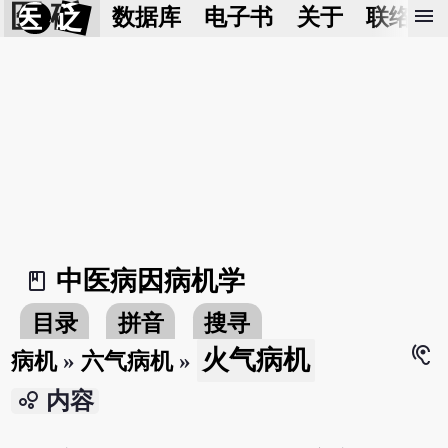
医 砭
menu
数据库
电子书
关于
联络我
中医病因病机学
book_2
目录
拼音
搜寻
hearing
火气病机
病机
»
六气病机
»
bubble_chart
内容