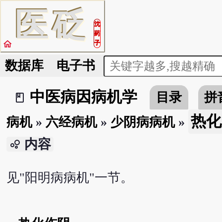
医
砭
沈
药
home
子
数据库
电子书
中医病因病机学
目录
拼
book_2
热化
病机
»
六经病机
»
少阴病病机
»
内容
bubble_chart
见"阳明病病机"一节。