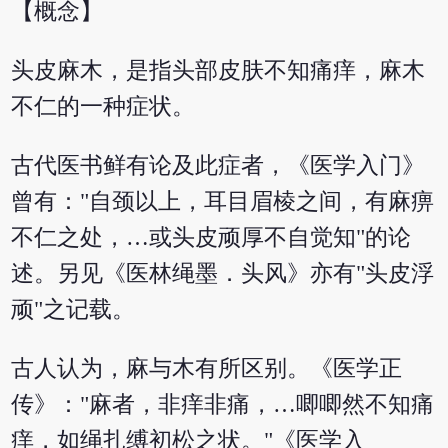
【概念】
头皮麻木，是指头部皮肤不知痛痒，麻木
不仁的一种症状。
古代医书鲜有论及此症者，《医学入门》
曾有："自颈以上，耳目眉棱之间，有麻痹
不仁之处，…或头皮顽厚不自觉知"的论
述。另见《医林绳墨．头风》亦有"头皮浮
顽"之记载。
古人认为，麻与木有所区别。《医学正
传》："麻者，非痒非痛，…唧唧然不知痛
痒，如绳扎缚初松之状。"《医学入