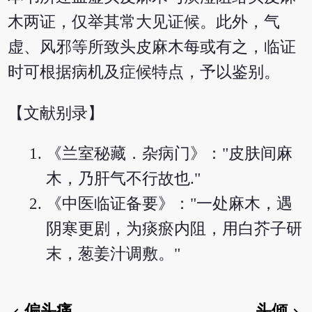
木两证，仅举其常大见证候。此外，气
虚、风邪等所致头皮麻木每或有之，临证
时可根据病机及症候特点，予以鉴别。
【文献别录】
《兰室秘藏．杂病门》："皮肤间麻
木，乃肝气不行故也."
《中医临证备要》："一处麻木，遇
阴寒更剧，为痰瘀内阻，用白芥子研
末，葱姜汁调敷。"
偏头痛
头倾