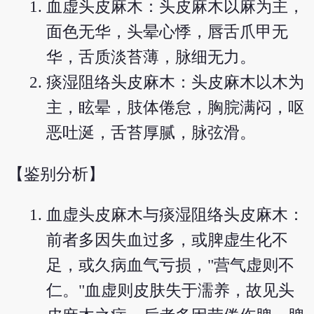
血虚头皮麻木：头皮麻木以麻为主，
面色无华，头晕心悸，唇舌爪甲无
华，舌质淡苔薄，脉细无力。
痰湿阻络头皮麻木：头皮麻木以木为
主，眩晕，肢体倦怠，胸脘满闷，呕
恶吐涎，舌苔厚腻，脉弦滑。
【鉴别分析】
血虚头皮麻木与痰湿阻络头皮麻木：
前者多因失血过多，或脾虚生化不
足，或久病血气亏损，"营气虚则不
仁。"血虚则皮肤失于濡养，故见头