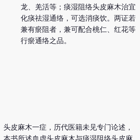
龙、羌活等；痰湿阻络头皮麻木治宜
化痰祛湿通络，可选消痰饮。两证若
兼有瘀阻者，兼可配合桃仁、红花等
行瘀通络之品。
头皮麻木一症，历代医籍未见专门论述，
本书所述血虚头皮麻木与痰湿阻络头皮麻