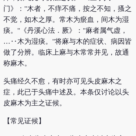
门》："木者，不痒不痛，按之不知，搔之
不觉，如木之厚。常木为瘀血，间木为湿
痰。"《丹溪心法．厥》："麻者属气虚，
…‥木为湿痰。"将麻与木的症状、病因皆
做了分辨。临床上麻与木常常并见，故通
称麻木。
头痛经久不愈，有时亦可见头皮麻木之
症，此已于头痛中述及。本条仅讨论以头
皮麻木为主之证候。
【常见证候】