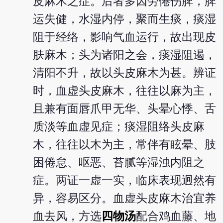
皮麻木之症。后者多因劳倦伤脾，脾
运失健，水湿内停，聚而生痰，痰湿
阻于经络，影响气血运行，故出现皮
肤麻木；头为诸阳之会，痰湿阻遏，
清阳不升，故以头皮麻木为甚。辨证
时，血虚头皮麻木，往往以麻为主，
且兼有面唇爪甲无华、头晕心悸、舌
质淡等血虚见症；痰湿阻络头皮麻
木，往往以木为主，常伴有眩晕、肢
困倦怠、呕恶、苔腻等湿浊内阻之
症。两证一虚一实，临床表现迥然有
异，容易区分。血虚头皮麻木治宜养
血去风，方选
四物汤
配合鸡血藤、地