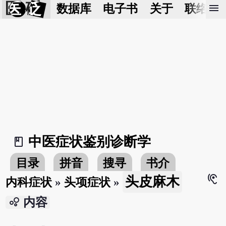
医 砭
menu
数据库
电子书
关于
联络我
中医症状鉴别诊断学
book_2
目录
拼音
搜寻
书介
hearing
头皮麻木
内科症状
»
头项症状
»
bubble_chart
内容