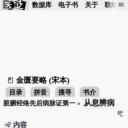
医 砭
menu
数据库
电子书
关于
联络我
金匮要略 (宋本)
book_2
目录
拼音
搜寻
书介
从息辨病
脏腑经络先后病脉证第一
»
hearing
bubble_chart
内容