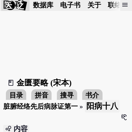
医 砭
menu
数据库
电子书
关于
联络我
金匮要略 (宋本)
book_2
目录
拼音
搜寻
书介
阳病十八
脏腑经络先后病脉证第一
»
hearing
bubble_chart
内容