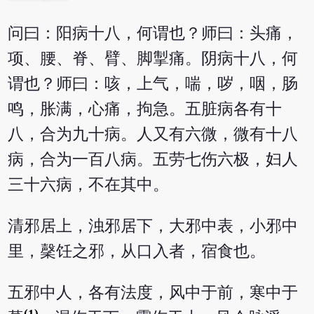
问曰：阳病十八，何谓也？师曰：头痛，
项、腰、脊、臂、脚掣痛。阴病十八，何
谓也？师曰：咳，上气，喘，哕，咽，肠
鸣，胀满，心痛，拘急。五脏病各有十
八，合为九十病。人又有六微，微有十八
病，合为一百八病。五劳七伤六极，妇人
三十六病，不在其中。
清邪居上，浊邪居下，大邪中表，小邪中
里，䅽饪之邪，从口入者，宿食也。
五邪中人，各有法度，风中于前，寒中于
(1)