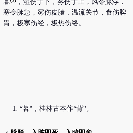
暮
，湿伤于下，雾伤于上，风令脉浮，
寒令脉急，雾伤皮腠，温流关节，食伤脾
胃，极寒伤经，极热伤络。
“暮”，桂林古本作“背”。
脉脱，入脏即死，入腑即愈