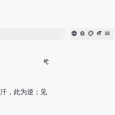
language
bug_report
color_lens
format_size
menu
hearing
其汗，此为逆；见