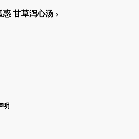
狐惑 甘草泻心汤
chevron_right
声明