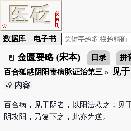
医
砭
沈
药
home
子
数据库
电子书
金匮要略 (宋本)
目录
拼
book_2
见于
百合狐惑阴阳毒病脉证治第三
»
内容
bubble_chart
百合病，见于阴者，以阳法救之；见
阴攻阳，乃复下之，此亦为逆。