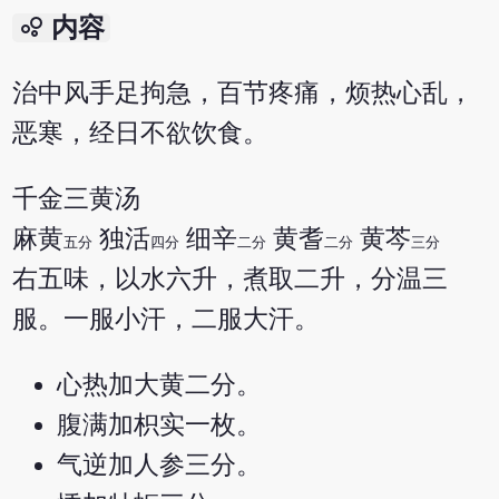
bubble_chart
内容
治中风手足拘急，百节疼痛，烦热心乱，
恶寒，经日不欲饮食。
千金三黄汤
麻黄
独活
细辛
黄耆
黄芩
五分
四分
二分
二分
三分
右五味，以水六升，煮取二升，分温三
服。一服小汗，二服大汗。
心热加大黄二分。
腹满加枳实一枚。
气逆加人参三分。