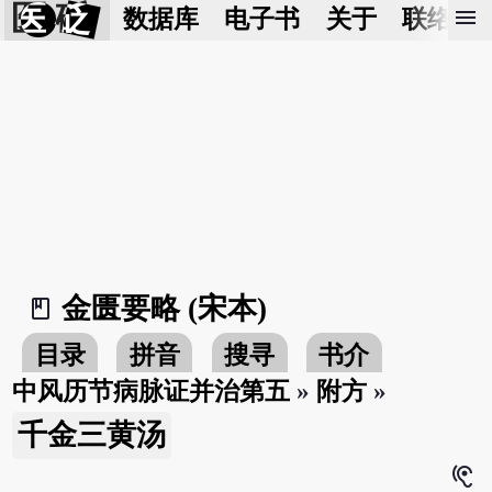
医 砭
menu
数据库
电子书
关于
联络我
金匮要略 (宋本)
book_2
目录
拼音
搜寻
书介
中风历节病脉证并治第五
»
附方
»
千金三黄汤
hearing