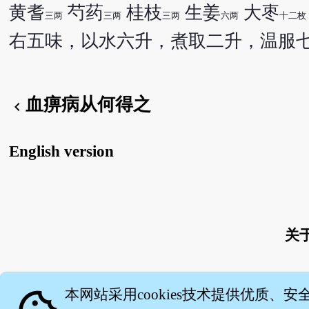
黄耆
芍药
桂枝
生姜
大枣
三两
三两
三两
六两
十二枚
右五味，以水六升，煮取二升，温服
血痹病从何得之
chevron_left
English version
关
本网站采用cookies技术提供优质、安