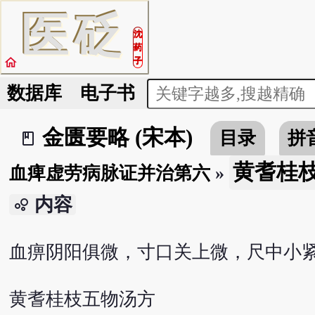
医
砭
沈
药
home
子
数据库
电子书
金匮要略 (宋本)
目录
拼
book_2
黄耆桂
血痺虚劳病脉证并治第六
»
内容
bubble_chart
血痹阴阳俱微，寸口关上微，尺中小
黄耆桂枝五物汤方