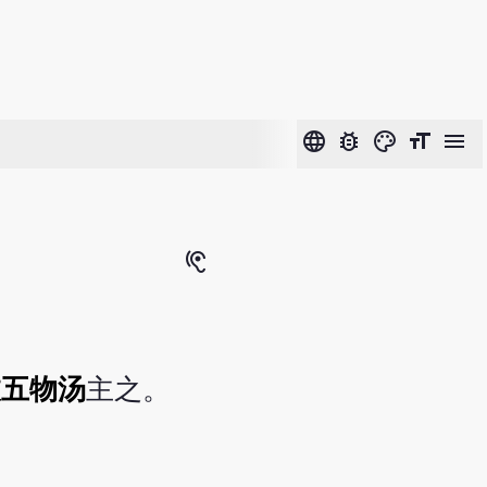
language
bug_report
color_lens
format_size
menu
hearing
枝五物汤
主之。