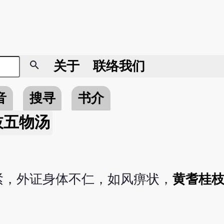
search
关于
联络我们
音
搜寻
书介
枝五物汤
紧，外证身体不仁，如风痹状，
黄耆桂