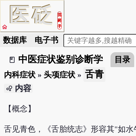
医
砭
沈
药
home
子
数据库
电子书
中医症状鉴别诊断学
目录
book_2
舌青
内科症状
»
头项症状
»
内容
bubble_chart
【概念】
舌见青色，《舌胎统志》形容其"如水