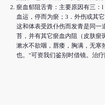
瘀血郁阻舌青：主要原因有三：l
血运，停而为瘀；3．外伤或其
这和体表受跌仆伤而发青是同一
苔，并有其它瘀血内阻（皮肤瘀斑
漱水不欲咽，唇痿，胸满，无寒
也。"可资我们鉴别时借镜。治