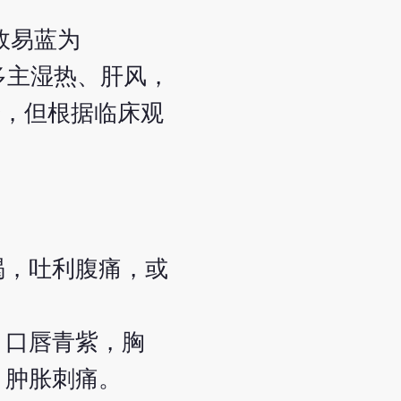
故易蓝为
多主湿热、肝风，
论，但根据临床观
渴，吐利腹痛，或
，口唇青紫，胸
，肿胀刺痛。