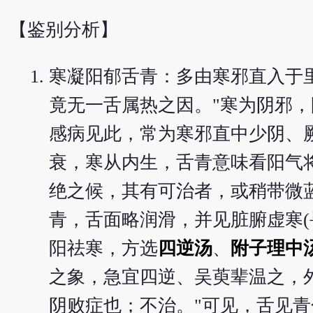
【鉴别分析】
寒凝阳郁舌青：多由寒邪直入于
竟无一舌属热之因。"寒为阴邪
感病见此，常为寒邪直中少阴、
衰，寒从内生，舌青意味看阳气
绝之候，其有可治者，或稍带微
青，舌面略润滑，并见脏腑虚寒(
阳祛寒，方选
四逆汤
、
附子理中
之象，急宜四逆、吴萸辈温之，
阴败症也；不治。"可见，舌见