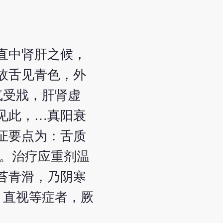
直中肾肝之候，
故舌见青色，外
气受戕，肝肾虚
见此，…真阳衰
证要点为：舌质
状。治疗应重剂温
苔青滑，乃阴寒
、直视等症者，厥