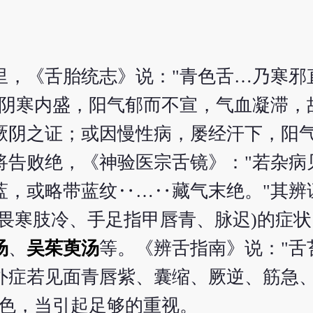
里，《舌胎统志》说："青色舌…乃寒邪
，阴寒内盛，阳气郁而不宣，气血凝滞，
厥阴之证；或因慢性病，屡经汗下，阳
将告败绝，《神验医宗舌镜》："若杂病
蓝，或略带蓝纹‥…‥藏气末绝。"其辨
畏寒肢冷、手足指甲唇青、脉迟)的症
汤
、
吴茱萸汤
等。《辨舌指南》说："舌
外症若见面青唇紫、囊缩、厥逆、筋急
青色，当引起足够的重视。