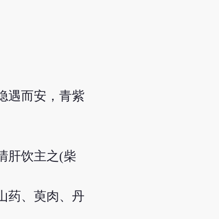
隐遇而安，青紫
清肝饮主之(柴
山药、萸肉、丹