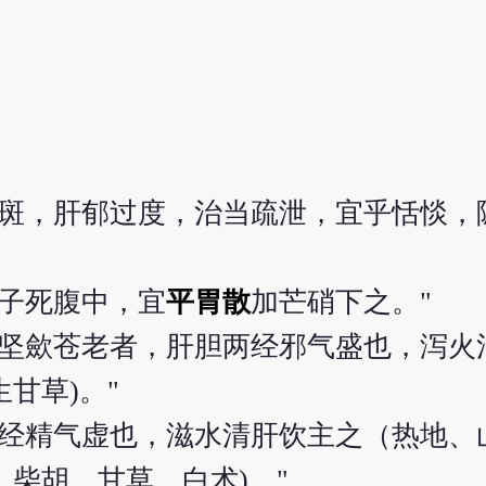
紫斑，肝郁过度，治当疏泄，宜乎恬惔，
必子死腹中，宜
平胃散
加芒硝下之。"
坚歛苍老者，肝胆两经邪气盛也，泻火
甘草)。"
两经精气虚也，滋水清肝饮主之（热地、
柴胡、甘草、白术)。"