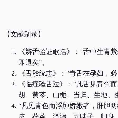
【文献别录】
《辨舌验证歌括》："舌中生青
即退矣"。
《舌胎统志》："青舌在孕妇，
《临症验舌法》："凡舌见青色而
胡、黄芩、山栀、当归、生地、生
"凡见青色而浮肿娇嫩者，肝胆
皮、茯苓、泽泻、五味子、归身、