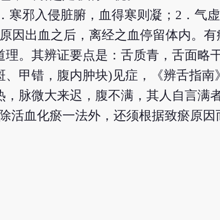
．寒邪入侵脏腑，血得寒则凝；2．气
它原因出血之后，离经之血停留体内。有
道理。其辨证要点是：舌质青，舌面略
、甲错，腹内肿块)见症，《辨舌指南
热，脉微大来迟，腹不满，其人自言满
疗除活血化瘀一法外，还须根据致瘀原因