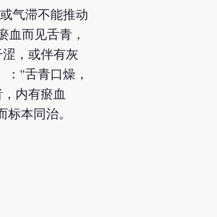
虚或气滞不能推动
瘀血而见舌青，
干涩，或伴有灰
》："舌青口燥，
者，内有瘀血
而标本同治。