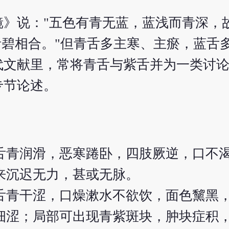
镜》说："五色有青无蓝，蓝浅而青深，
青碧相合。"但青舌多主寒、主瘀，蓝舌
代文献里，常将青舌与紫舌并为一类讨
专节论述。
舌青润滑，恶寒踡卧，四肢厥逆，口不
来沉迟无力，甚或无脉。
舌青干涩，口燥漱水不欲饮，面色黧黑
细涩；局部可出现青紫斑块，肿块症积