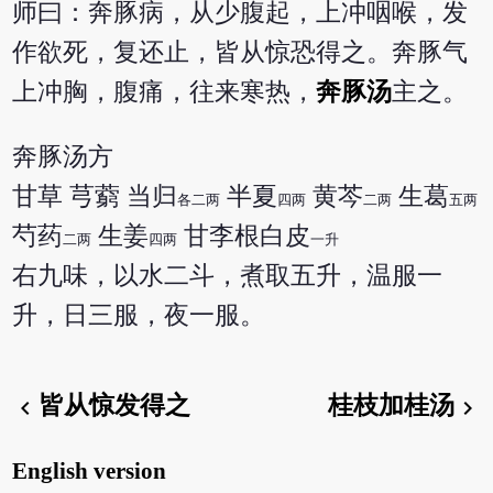
师曰：奔豚病，从少腹起，上冲咽喉，发
作欲死，复还止，皆从惊恐得之。奔豚气
上冲胸，腹痛，往来寒热，
奔豚汤
主之。
奔豚汤方
甘草 芎藭 当归
半夏
黄芩
生葛
各二两
四两
二两
五两
芍药
生姜
甘李根白皮
二两
四两
一升
右九味，以水二斗，煮取五升，温服一
升，日三服，夜一服。
皆从惊发得之
桂枝加桂汤
chevron_left
chevron_right
English version