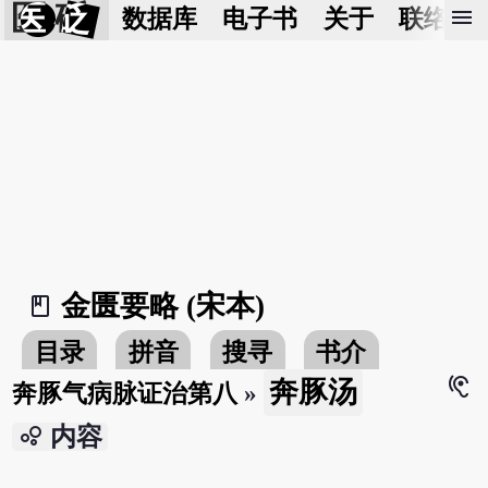
医 砭
menu
数据库
电子书
关于
联络我
金匮要略 (宋本)
book_2
目录
拼音
搜寻
书介
hearing
奔豚汤
奔豚气病脉证治第八
»
bubble_chart
内容