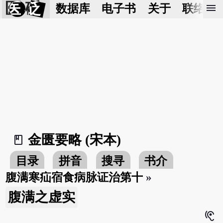
医 砭
menu
数据库
电子书
关于
联络我
金匮要略 (宋本)
book_2
目录
拼音
搜寻
书介
腹满寒疝宿食病脉证治第十
»
腹满之虚实
hearing