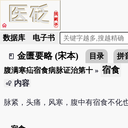
医
砭
沈
药
home
子
数据库
电子书
金匮要略 (宋本)
目录
拼
book_2
宿食
腹满寒疝宿食病脉证治第十
»
内容
bubble_chart
脉紧，头痛，风寒，腹中有宿食不化