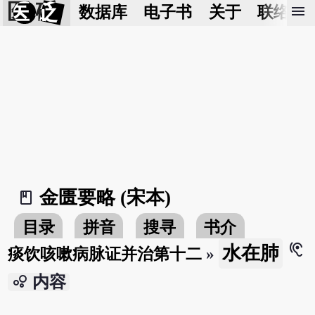
医 砭
menu
数据库
电子书
关于
联络我
金匮要略 (宋本)
book_2
目录
拼音
搜寻
书介
hearing
水在肺
痰饮咳嗽病脉证并治第十二
»
bubble_chart
内容