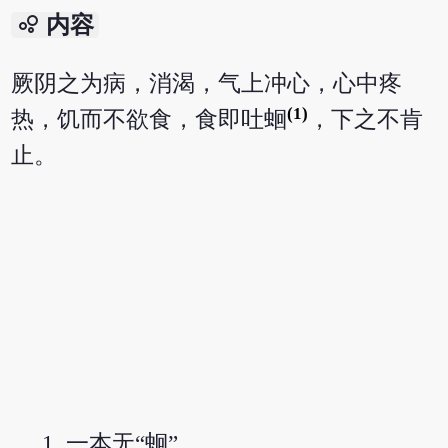
bubble_chart
内容
厥阴之为病，消渴，气上冲心，心中疼
(1)
热，饥而不欲食，食即吐蛔
，下之不肯
止。
一本无“蛔”。