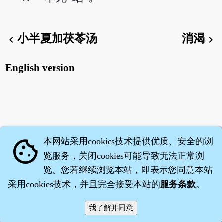
小半夏加茯苓汤
消渴
chevron_left
chevron_right
English version
本网站采用cookies技术提供优质、安全的浏
cookie
览服务，关闭cookies可能导致无法正常浏
览。您若继续浏览本站，即表示您同意本站
采用cookies技术，并且完全接受本站的
服务条款
。
智橐·
医砭
·
沈药子
©2008～2026