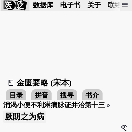
医 砭
menu
数据库
电子书
关于
联络我
金匮要略 (宋本)
book_2
目录
拼音
搜寻
书介
消渴小便不利淋病脉证并治第十三
»
厥阴之为病
hearing