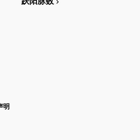
趺阳脉数
chevron_right
声明