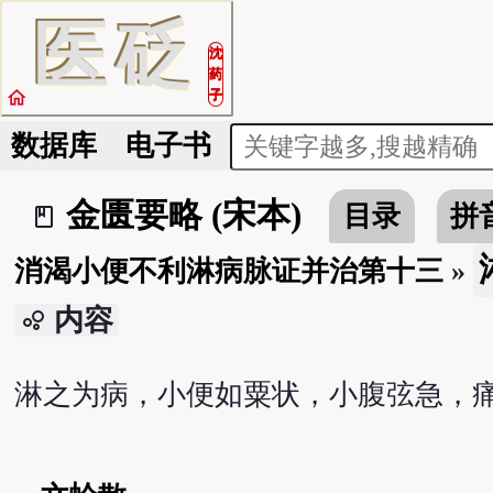
医
砭
沈
药
home
子
数据库
电子书
金匮要略 (宋本)
目录
拼
book_2
消渴小便不利淋病脉证并治第十三
»
内容
bubble_chart
淋之为病，小便如粟状，小腹弦急，