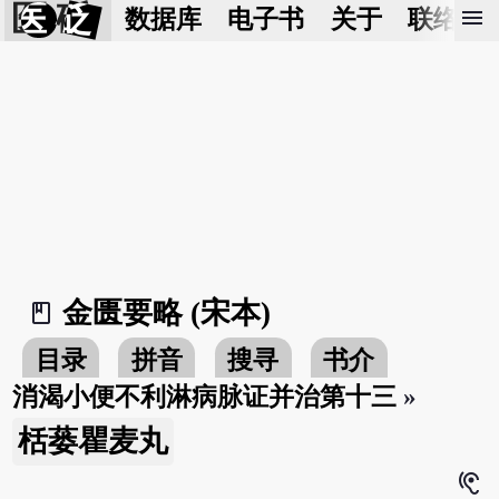
医 砭
menu
数据库
电子书
关于
联络我
金匮要略 (宋本)
book_2
目录
拼音
搜寻
书介
消渴小便不利淋病脉证并治第十三
»
栝蒌瞿麦丸
hearing