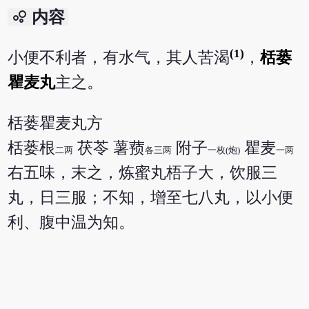
bubble_chart
内容
(1)
小便不利者，有水气，其人苦渴
，
栝蒌
瞿麦丸
主之。
栝蒌瞿麦丸方
栝蒌根
茯苓 薯蓣
附子
瞿麦
二两
各三两
一枚(炮)
一两
右五味，末之，炼蜜丸梧子大，饮服三
丸，日三服；不知，增至七八丸，以小便
利、腹中温为知。