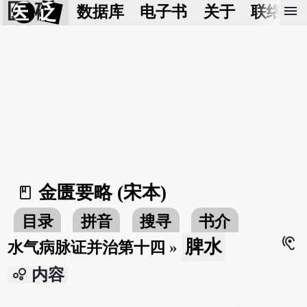
医 砭
menu
数据库
电子书
关于
联络我
金匮要略 (宋本)
book_2
目录
拼音
搜寻
书介
hearing
脾水
水气病脉证并治第十四
»
bubble_chart
内容