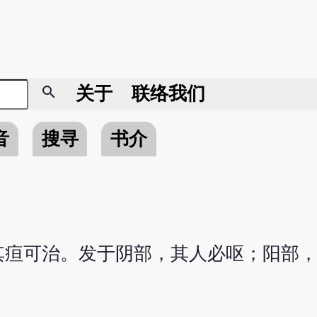
search
关于
联络我们
音
搜寻
书介
其疸可治。发于阴部，其人必呕；阳部