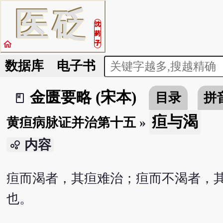
医
砭
沈
药
home
子
数据库
电子书
金匮要略 (宋本)
目录
拼
book_2
疸与渴
黄疸病脉证并治第十五
»
内容
bubble_chart
疸而渴者，其疸难治；疸而不渴者，
也。