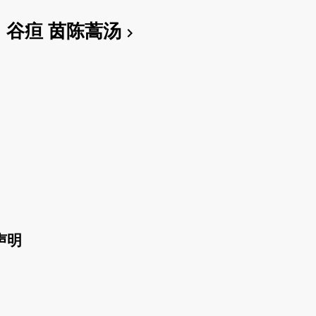
谷疸 茵陈蒿汤
chevron_right
声明