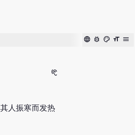
language
bug_report
color_lens
format_size
menu
hearing
，其人振寒而发热