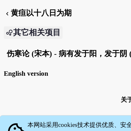
黄疸以十八日为期
chevron_left
其它相关项目
伤寒论 (宋本) - 病有发于阳，发于阴 (
English version
关
本网站采用cookies技术提供优质、安