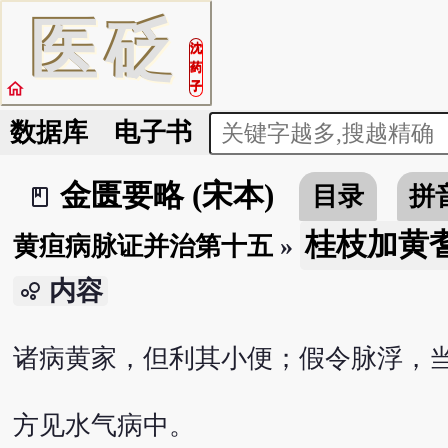
医
砭
沈
药
home
子
数据库
电子书
金匮要略 (宋本)
目录
拼
book_2
桂枝加黄
黄疸病脉证并治第十五
»
内容
bubble_chart
诸病黄家，但利其小便；假令脉浮，
方见水气病中。