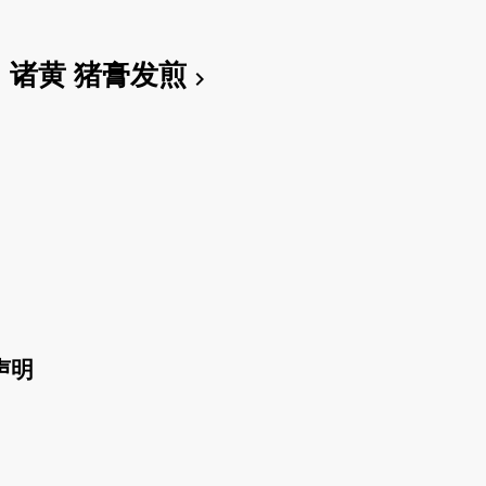
诸黄 猪膏发煎
chevron_right
声明