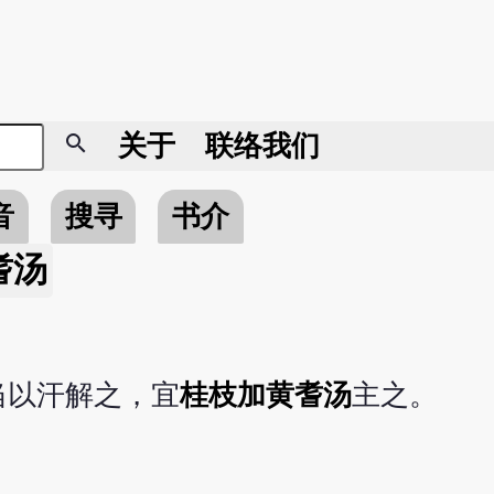
search
关于
联络我们
音
搜寻
书介
耆汤
当以汗解之，宜
桂枝加黄耆汤
主之。