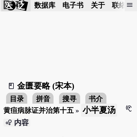
医 砭
menu
数据库
电子书
关于
联络我
金匮要略 (宋本)
book_2
目录
拼音
搜寻
书介
hearing
小半夏汤
黄疸病脉证并治第十五
»
bubble_chart
内容