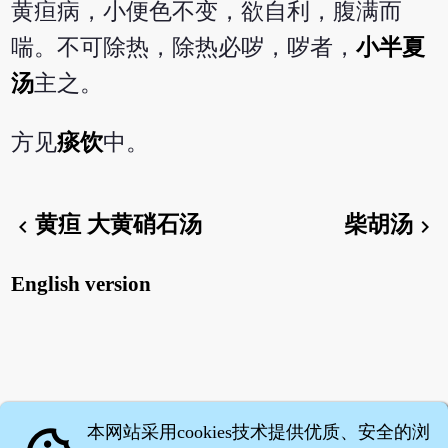
黄疸病，小便色不变，欲自利，腹满而
喘。不可除热，除热必哕，哕者，
小半夏
汤
主之。
方见
痰饮
中。
黄疸 大黄硝石汤
柴胡汤
chevron_left
chevron_right
English version
本网站采用cookies技术提供优质、安全的浏