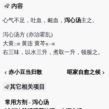
bubble_chart
内容
心气不足，吐血，衄血，
泻心汤
主之。
泻心汤方 (亦治霍乱)
大黄
黄连 黄芩
二两
各一两
右三味，以水三升，煮取一升，顿服之。
赤小豆当归散
呕家自愈之候
chevron_left
chevron_right
其它相关项目
常用方剂 - 泻心汤