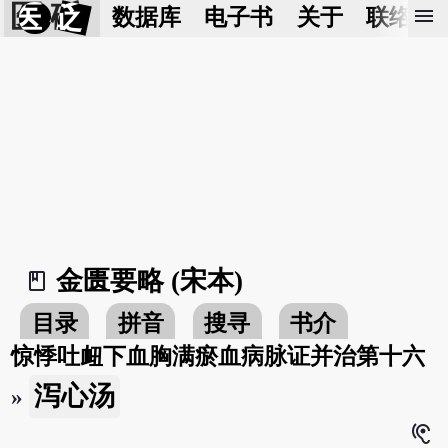
医 砭
menu
数据库
电子书
关于
联络我
金匮要略 (宋本)
book_2
目录
拼音
搜寻
书介
惊悸吐衄下血胸满瘀血病脉证并治第十六
泻心汤
»
hearing