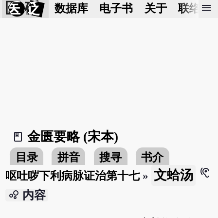
医 砭
menu
数据库
电子书
关于
联络我
金匮要略 (宋本)
book_2
目录
拼音
搜寻
书介
hearing
文蛤汤
呕吐哕下利病脉证治第十七
»
bubble_chart
内容