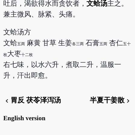
吐后，渴欲得水而贪饮者，
文蛤汤
主之。
兼主微风、脉紧、头痛。
文蛤汤方
文蛤
麻黄 甘草 生姜
石膏
杏仁
五两
各三两
五两
五十
大枣
枚
十二枚
右七味，以水六升，煮取二升，温服一
升，汗出即愈。
胃反 茯苓泽泻汤
半夏干姜散
chevron_left
chevron_right
English version