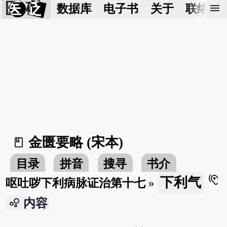
医 砭
menu
数据库
电子书
关于
联络我
金匮要略 (宋本)
book_2
目录
拼音
搜寻
书介
hearing
下利气
呕吐哕下利病脉证治第十七
»
bubble_chart
内容