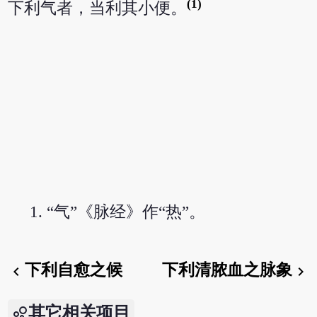
(1)
下利气者，当利其小便。
“气”《脉经》作“热”。
下利自愈之候
下利清脓血之脉象
chevron_left
chevron_right
其它相关项目