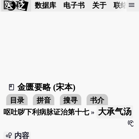
医 砭
menu
数据库
电子书
关于
联络我
金匮要略 (宋本)
book_2
目录
拼音
搜寻
书介
大承气汤
呕吐哕下利病脉证治第十七
»
hearing
bubble_chart
内容