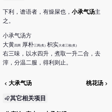
下利，谵语者，有燥屎也，
小承气汤
主
之。
小承气汤方
大黄
厚朴
枳实
四两
三两(炙)
大者三枚(炙)
右三味，以水四升，煮取一升二合，去
滓，分温二服，得利则止。
大承气汤
桃花汤
chevron_left
chevron_right
其它相关项目