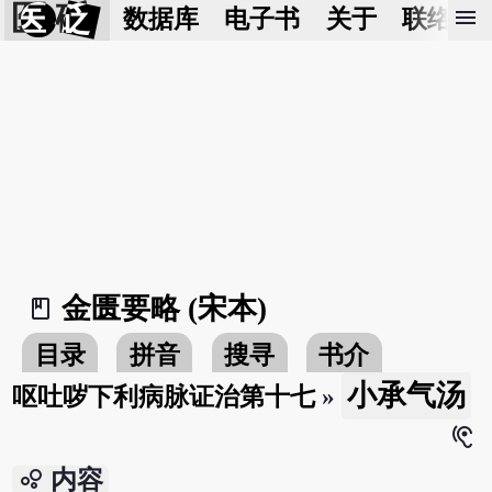
医 砭
menu
数据库
电子书
关于
联络我
金匮要略 (宋本)
book_2
目录
拼音
搜寻
书介
小承气汤
呕吐哕下利病脉证治第十七
»
hearing
bubble_chart
内容